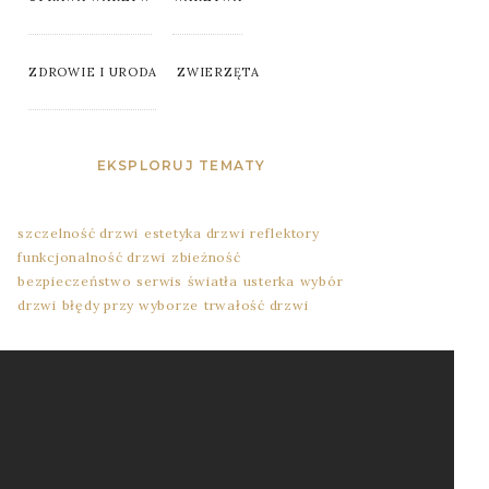
ZDROWIE I URODA
ZWIERZĘTA
EKSPLORUJ TEMATY
szczelność drzwi
estetyka drzwi
reflektory
funkcjonalność drzwi
zbieżność
bezpieczeństwo
serwis
światła
usterka
wybór
drzwi
błędy przy wyborze
trwałość drzwi