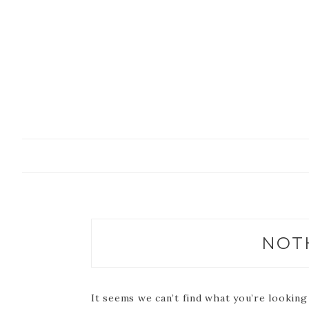
Skip
to
content
NOT
It seems we can’t find what you’re looking