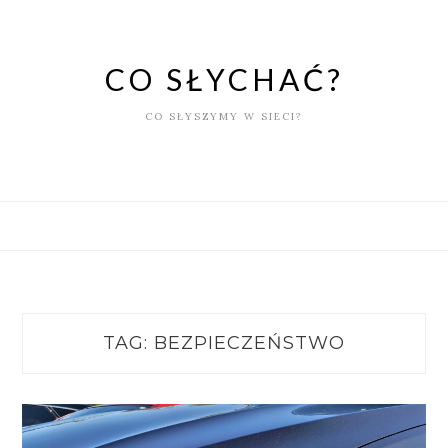
Skip
to
content
CO SŁYCHAĆ?
CO SŁYSZYMY W SIECI?
TAG:
BEZPIECZEŃSTWO